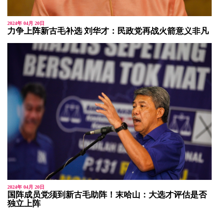
2024年 04月 20日
力争上阵新古毛补选 刘华才：民政党再战火箭意义非凡
2024年 04月 20日
国阵成员党须到新古毛助阵！末哈山：大选才评估是否
独立上阵