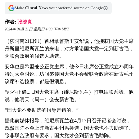
Make
Cincai News
your preferred source on Google
作者:
张晓真
2024年 04月 21日 星期日 4:39 下午 MYT
（莎阿南21日讯）首相拿督斯里安华说，他接获国大党主席
丹斯里维尼斯瓦兰的来电，对方承诺国大党一定到新古毛，
为联合政府的候选人助选。
安华也是希盟兼公正党主席，他今日出席公正党成立25周年
特别大会时说，坊间盛传国大党不会帮联合政府在新古毛州
议席补选拉票，都是假消息。
“那不正确......国大党主席（维尼斯瓦兰）打电话联系我。他
说，他明天（周一）会去新古毛。”
“国大党不要助选的报导是错的。”
据此前媒体报导，维尼斯瓦兰在4月17日召开记者会时说，
既然国阵不会上阵新古毛州席补选，国大党也不去助选了。
除非联合政府有要求，国大党才会到新古毛助阵。