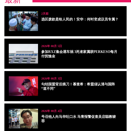
2天前
选区拨款是给人民的！安华：何时变成议员专属？
2026年 08月 5日
参加RXZ集会遇车祸 3死者家属获PERKESO每月
付抚恤金
2026年 08月 3日
勾结国盟背后插刀！慕查希：希盟须认清与国阵
“道不同”
2026年 08月 4日
号召他人向马华吐口水 马青报警促查吴启聪教唆
罪