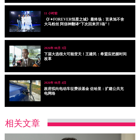
11 小时前
《F✦FOREVER恒星之城》最终场：言承旭不舍
大马粉丝 阿信神翻译“下次回来开3场”！
2026年 08月 3日
下届大选很大可能变天！王建民：希盟应把握时间
改革
2026年 08月 4日
政府拟向电动车征费设基金 佐哈里：扩建公共充
电网络
相关文章