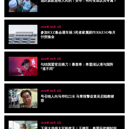
选区拨款是给人民的！安华：何时变成议员专属？
2026年 08月 5日
参加RXZ集会遇车祸 3死者家属获PERKESO每月
付抚恤金
2026年 08月 3日
勾结国盟背后插刀！慕查希：希盟须认清与国阵
“道不同”
2026年 08月 4日
号召他人向马华吐口水 马青报警促查吴启聪教唆
罪
2026年 08月 3日
下届大选很大可能变天！王建民：希盟应把握时间