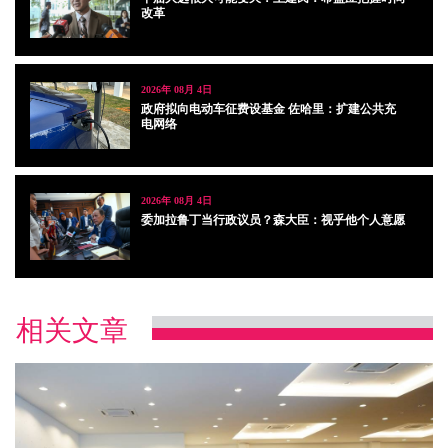
改革
2026年 08月 4日
政府拟向电动车征费设基金 佐哈里：扩建公共充
电网络
2026年 08月 4日
委加拉鲁丁当行政议员？森大臣：视乎他个人意愿
相关文章