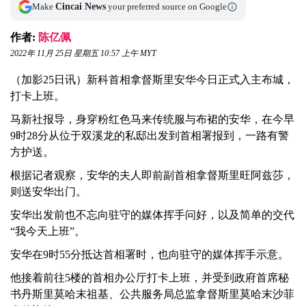
Make
Cincai News
your preferred source on Google
作者:
陈亿佩
2022年 11月 25日 星期五 10:57 上午 MYT
（加影25日讯）新科首相拿督斯里安华今日正式入主布城，
打卡上班。
马新社报导，身穿粉红色马来传统服与布裙的安华，在今早
9时28分从位于双溪龙的私邸出发到首相署报到，一路有警
方护送。
根据记者观察，安华的夫人即前副首相拿督斯里旺阿兹莎，
则送安华出门。
安华出发前也不忘向驻守的媒体挥手问好，以及简单的交代
“我今天上班”。
安华在9时55分抵达首相署时，也向驻守的媒体挥手示意。
他接着前往5楼的首相办公厅打卡上班，并受到政府首席秘
书丹斯里莫哈末祖基、公共服务局总监拿督斯里莫哈末沙菲